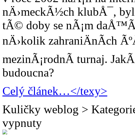
nÄ›meckÃ½ch klubÅ¯, byl 
tÃ© doby se nÃ¡m daÅ™Ã­ 
nÄ›kolik zahraniÄnÃ­ch Ãº
mezinÃ¡rodnÃ­ turnaj. Jak
budoucna?
Celý článek…</texy>
Kuličky weblog > Kategor
vypnuty