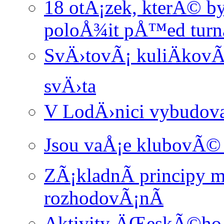
18 otÃ¡zek, kterÃ© 
poloÅ¾it pÅ™ed turn
SvÄ›tovÃ¡ kuliÄkovÃ
svÄ›ta
V LodÄ›nici vybudova
Jsou vaÅ¡e klubovÃ© 
ZÃ¡kladnÃ­ principy
rozhodovÃ¡nÃ­
Aktivity ÄŒeskÃ©ho 