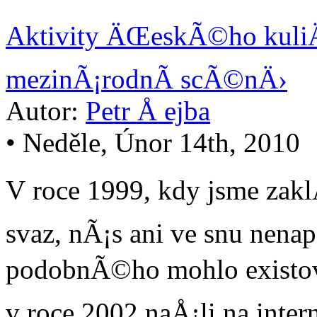
Aktivity ÄŒeskÃ©ho kuli
mezinÃ¡rodnÃ­ scÃ©nÄ›
Autor:
Petr Å ejba
• Neděle, Únor 14th, 2010
V roce 1999, kdy jsme za
svaz, nÃ¡s ani ve snu nena
podobnÃ©ho mohlo existov
v roce 2002 naÅ¡li na inte