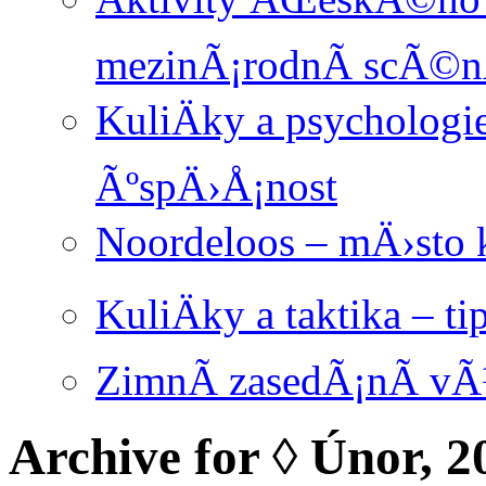
mezinÃ¡rodnÃ­ scÃ©
KuliÄky a psychologi
ÃºspÄ›Å¡nost
Noordeloos – mÄ›sto
KuliÄky a taktika – ti
ZimnÃ­ zasedÃ¡nÃ­ 
Archive for ◊ Únor, 2