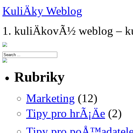
KuliÄky Weblog
1. kuliÄkovÃ½ weblog – ku
Rubriky
Marketing
(12)
Tipy pro hrÃ¡Äe
(2)
Tipy pro poÅ™adatel