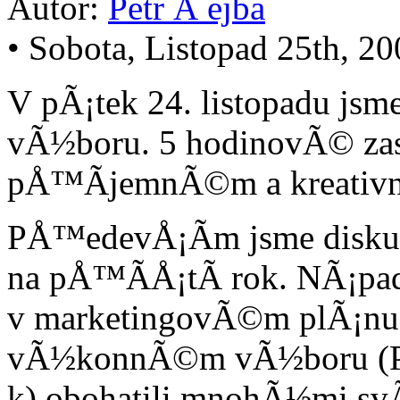
Autor:
Petr Å ejba
• Sobota, Listopad 25th, 2
V pÃ¡tek 24. listopadu js
vÃ½boru. 5 hodinovÃ© zase
pÅ™Ã­jemnÃ©m a kreativn
PÅ™edevÅ¡Ã­m jsme diskuto
na pÅ™Ã­Å¡tÃ­ rok. NÃ¡p
v marketingovÃ©m plÃ¡nu
vÃ½konnÃ©m vÃ½boru (Pa
k) obohatili mnohÃ½mi sv