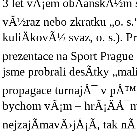
3 let vÅ¡em obÄanskÃ½m 
vÃ½raz nebo zkratku „o. 
kuliÄkovÃ½ svaz, o. s.). 
prezentace na Sport Pragu
jsme probrali desÃ­tky „mal
propagace turnajÅ¯ v pÅ™Ã
bychom vÃ¡m – hrÃ¡ÄÅ¯m 
nejzajÃ­mavÄ›jÅ¡Ã­, tak n