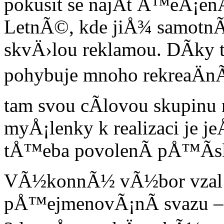
pokusit se najÃ­t Å™eÅ¡enÃ
LetnÃ©, kde jiÅ¾ samotnÃ
skvÄ›lou reklamou. DÃ­ky 
pohybuje mnoho rekreaÄnÃ
tam svou cÃ­lovou skupinu
myÅ¡lenky k realizaci je je
tÅ™eba povolenÃ­ pÅ™Ã­
VÃ½konnÃ½ vÃ½bor vzal n
pÅ™ejmenovÃ¡nÃ­ svazu –