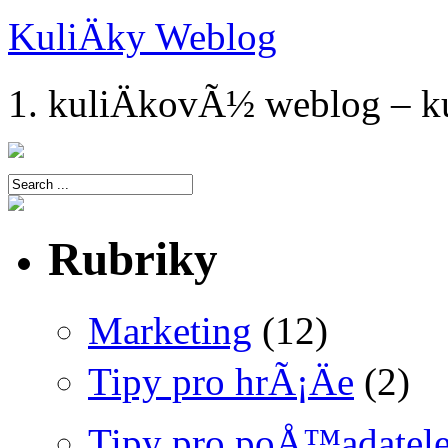
KuliÄky Weblog
1. kuliÄkovÃ½ weblog – ku
Rubriky
Marketing
(12)
Tipy pro hrÃ¡Äe
(2)
Tipy pro poÅ™adatel