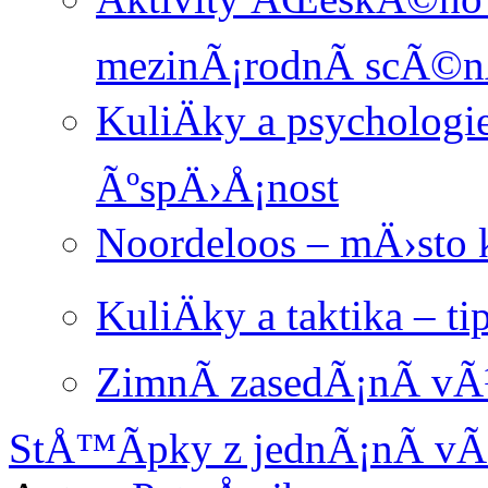
mezinÃ¡rodnÃ­ scÃ©
KuliÄky a psychologi
ÃºspÄ›Å¡nost
Noordeloos – mÄ›sto
KuliÄky a taktika – ti
ZimnÃ­ zasedÃ¡nÃ­ 
StÅ™Ã­pky z jednÃ¡nÃ­ 