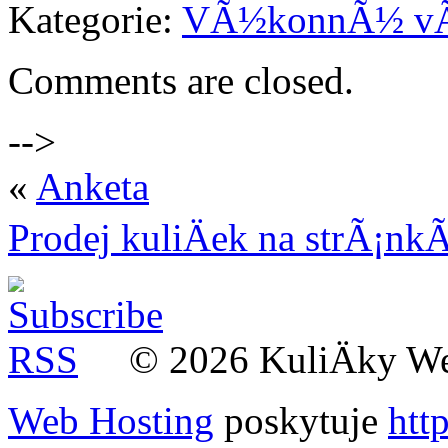
Kategorie:
VÃ½konnÃ½ v
Comments are closed.
-->
«
Anketa
Prodej kuliÄek na strÃ¡
© 2026 KuliÄky W
Web Hosting
poskytuje
htt