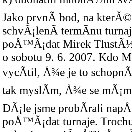
Jako prvnÃ­ bod, na kterÃ©
schvÃ¡lenÃ­ termÃ­nu turna
poÅ™Ã¡dat Mirek TlustÃ½ 
o sobotu 9. 6. 2007. Kdo Mi
vycÃ­til, Å¾e je to schop
tak myslÃ­m, Å¾e se mÃ¡me
DÃ¡le jsme probÃ­rali nap
poÅ™Ã¡dat turnaje. Trochu