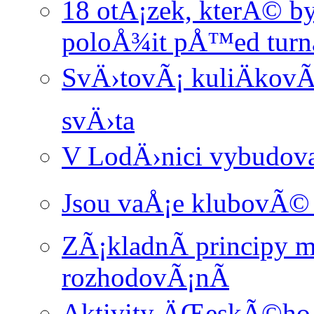
18 otÃ¡zek, kterÃ© 
poloÅ¾it pÅ™ed turn
SvÄ›tovÃ¡ kuliÄkovÃ
svÄ›ta
V LodÄ›nici vybudova
Jsou vaÅ¡e klubovÃ© 
ZÃ¡kladnÃ­ principy
rozhodovÃ¡nÃ­
Aktivity ÄŒeskÃ©ho 