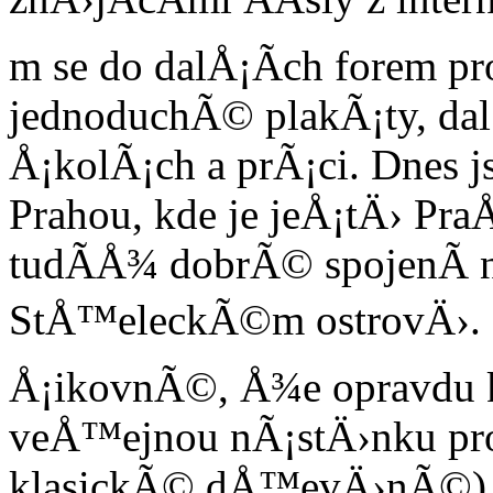
m se do dalÅ¡Ã­ch forem p
jednoduchÃ© plakÃ¡ty, dal
Å¡kolÃ¡ch a prÃ¡ci. Dnes 
Prahou, kde je jeÅ¡tÄ› Pr
tudÃ­Å¾ dobrÃ© spojenÃ­ 
StÅ™eleckÃ©m ostrovÄ›. N
Å¡ikovnÃ©, Å¾e opravdu 
veÅ™ejnou nÃ¡stÄ›nku pro
klasickÃ© dÅ™evÄ›nÃ©) a 