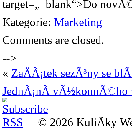
target=„_blank“>Do novÃ© 
Kategorie:
Marketing
Comments are closed.
-->
«
ZaÄÃ¡tek sezÃ³ny se blÃ
JednÃ¡nÃ­ vÃ½konnÃ©ho
© 2026 KuliÄky W