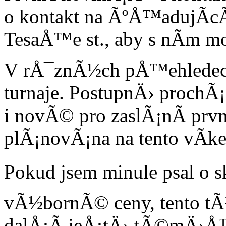
o kontakt na ÃºÅ™adujÃ­cÃ
TesaÅ™e st., aby s nÃ­m mo
V rÅ¯znÃ½ch pÅ™ehledech 
turnaje. PostupnÄ› prochÃ
i novÃ© pro zaslÃ¡nÃ­ prvn
plÃ¡novÃ¡na na tento vÃ­k
Pokud jsem minule psal o 
vÃ½bornÃ© ceny, tento tÃ
dalÅ¡Ã­ jeÅ¡tÄ› tÃ©mÄ›Å™ 