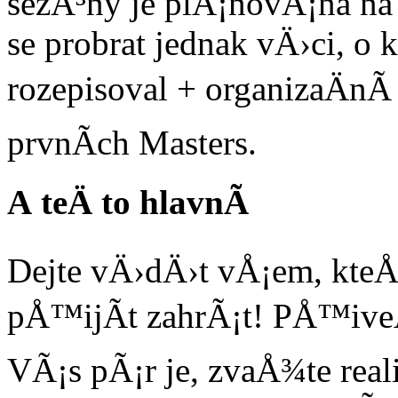
sezÃ³ny je plÃ¡novÃ¡na n
se probrat jednak vÄ›ci, o
rozepisoval + organizaÄnÃ­
prvnÃ­ch Masters.
A teÄ to hlavnÃ­
Dejte vÄ›dÄ›t vÅ¡em, kteÅ
pÅ™ijÃ­t zahrÃ¡t! PÅ™iveÄ
VÃ¡s pÃ¡r je, zvaÅ¾te real