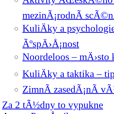
mezinÃ¡rodnÃ­ scÃ©
KuliÄky a psychologi
ÃºspÄ›Å¡nost
Noordeloos – mÄ›sto
KuliÄky a taktika – ti
ZimnÃ­ zasedÃ¡nÃ­ 
Za 2 tÃ½dny to vypukne