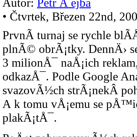
Autor:
Petr Å ejba
• Čtvrtek, Březen 22nd, 20
PrvnÃ­ turnaj se rychle bl
plnÃ© obrÃ¡tky. DennÄ› se
3 milionÅ¯ naÅ¡ich rekla
odkazÅ¯. Podle Google Ana
svazovÃ½ch strÃ¡nekÂ pohy
A k tomu vÅ¡emu se pÅ™id
plakÃ¡tÅ¯.