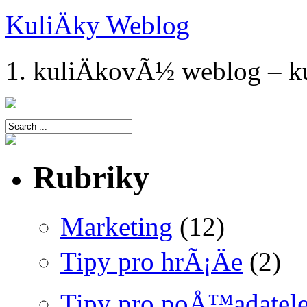
KuliÄky Weblog
1. kuliÄkovÃ½ weblog – ku
Rubriky
Marketing
(12)
Tipy pro hrÃ¡Äe
(2)
Tipy pro poÅ™adatel