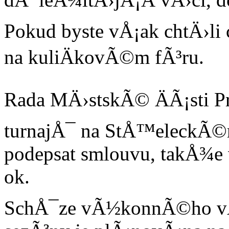
Pokud byste vÅ¡ak chtÄ›li 
na kuliÄkovÃ©m fÃ³ru.
Rada MÄ›stskÃ© ÄÃ¡sti Pr
turnajÅ¯ na StÅ™eleckÃ©m
podepsat smlouvu, takÅ¾e
ok.
SchÅ¯ze vÃ½konnÃ©ho v