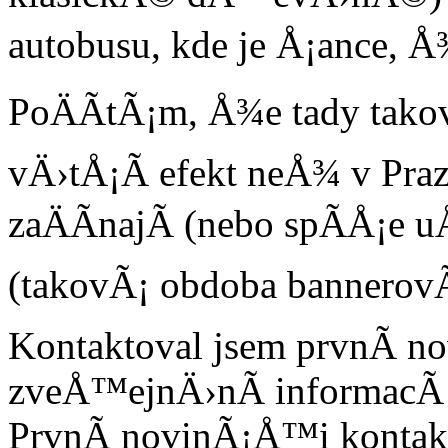
autobusu, kde je Å¡ance, Å¾
PoÄÃ­tÃ¡m, Å¾e tady tak
vÄ›tÅ¡Ã­ efekt neÅ¾ v Praze
zaÄÃ­najÃ­ (nebo spÃ­Å¡e
(takovÃ¡ obdoba bannerovÃ
Kontaktoval jsem prvnÃ­ 
zveÅ™ejnÄ›nÃ­ informacÃ­
PrvnÃ­ novinÃ¡Å™i kontak