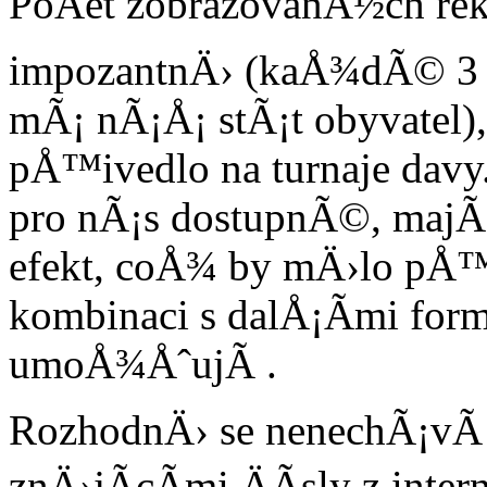
PoÄet zobrazovanÃ½ch re
impozantnÄ› (kaÅ¾dÃ© 3 dn
mÃ¡ nÃ¡Å¡ stÃ¡t obyvatel)
pÅ™ivedlo na turnaje davy
pro nÃ¡s dostupnÃ©, maj
efekt, coÅ¾ by mÄ›lo pÅ
kombinaci s dalÅ¡Ã­mi for
umoÅ¾ÅˆujÃ­ .
RozhodnÄ› se nenechÃ¡vÃ¡
znÄ›jÃ­cÃ­mi ÄÃ­sly z int