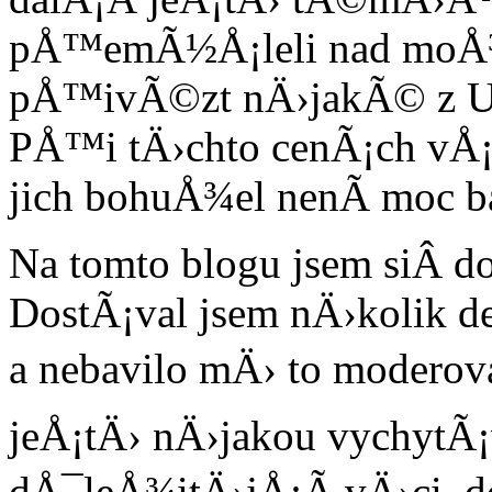
pÅ™emÃ½Å¡leli nad moÅ¾n
pÅ™ivÃ©zt nÄ›jakÃ© z 
PÅ™i tÄ›chto cenÃ¡ch vÅ¡
jich bohuÅ¾el nenÃ­ moc b
Na tomto blogu jsem siÂ 
DostÃ¡val jsem nÄ›kolik 
a nebavilo mÄ› to moderovat
jeÅ¡tÄ› nÄ›jakou vychytÃ¡vk
dÅ¯leÅ¾itÄ›jÅ¡Ã­ vÄ›ci, do