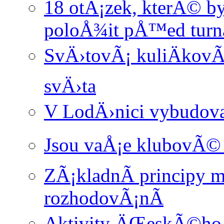
18 otÃ¡zek, kterÃ© 
poloÅ¾it pÅ™ed turn
SvÄ›tovÃ¡ kuliÄkovÃ
svÄ›ta
V LodÄ›nici vybudova
Jsou vaÅ¡e klubovÃ© 
ZÃ¡kladnÃ­ principy
rozhodovÃ¡nÃ­
Aktivity ÄŒeskÃ©ho 